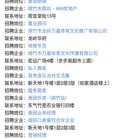
招聘岗位：
美妆助理
招聘企业：
绵竹市鼎尚・666房地产
联系地址：观音堂街13号
招聘岗位：
置业顾问
招聘企业：
绵竹市龙岭万嘉体育文化推广有限公司
联系地址：龙岭华府
招聘岗位：
地推专员
招聘企业：
绵竹市万嘉体育文化传播有限公司
联系地址：宏远广场4楼（步步高超市上面）
招聘岗位：
私人教练
招聘企业：
首秀音乐派对生活集
联系地址：新天地1号楼1层2层3层（如家酒店楼上）
招聘岗位：
服务管家
招聘企业：
美团外卖（绵竹站）
联系地址：东气竹苑农业银行四楼
招聘岗位：
美团业务经理
招聘企业：
德阳口麦餐饮合伙企业
联系地址：新天地1号楼1层2层3层
招聘岗位：
营销经理